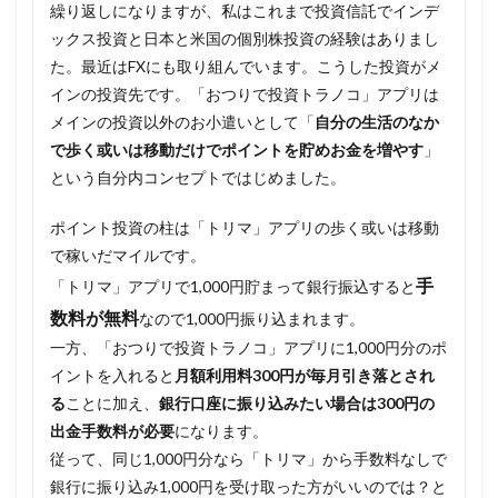
繰り返しになりますが、私はこれまで投資信託でインデ
ックス投資と日本と米国の個別株投資の経験はありまし
た。最近はFXにも取り組んでいます。こうした投資がメ
インの投資先です。「おつりで投資トラノコ」アプリは
メインの投資以外のお小遣いとして「
自分の生活のなか
で歩く或いは移動だけでポイントを貯めお金を増やす
」
という自分内コンセプトではじめました。
ポイント投資の柱は「トリマ」アプリの歩く或いは移動
で稼いだマイルです。
手
「トリマ」アプリで1,000円貯まって銀行振込すると
数料が無料
なので1,000円振り込まれます。
一方、「おつりで投資トラノコ」アプリに1,000円分のポ
イントを入れると
月額利用料300円が毎月引き落とされ
る
ことに加え、
銀行口座に振り込みたい場合は300円の
出金手数料が必要
になります。
従って、同じ1,000円分なら「トリマ」から手数料なしで
銀行に振り込み1,000円を受け取った方がいいのでは？と