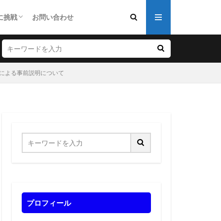
に挑戦
お問い合わせ
資にチャレンジ
ルカリで古物取引にチャレンジ
人事業主開業にチャレンジ
同会社の起業にチャレンジ
による事前説明について
プロフィール