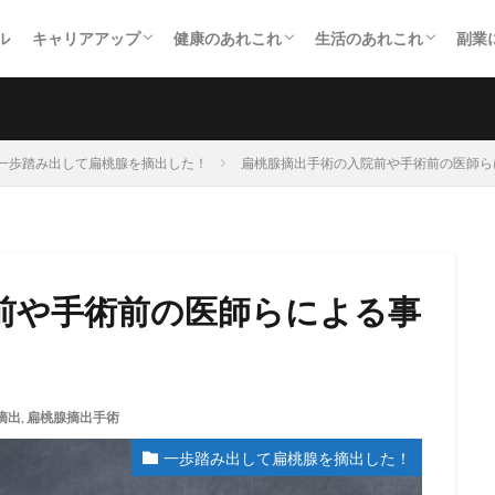
ル
キャリアアップ
健康のあれこれ
生活のあれこれ
副業
社会人学生になった！
資格取得にチャレンジした！
扁桃腺を摘出した！
一歩踏み出してダイエットした！
PTA役員になった！
単身赴任になった！
投
メ
個
合
一歩踏み出して扁桃腺を摘出した！
扁桃腺摘出手術の入院前や手術前の医師ら
前や手術前の医師らによる事
摘出
,
扁桃腺摘出手術
一歩踏み出して扁桃腺を摘出した！