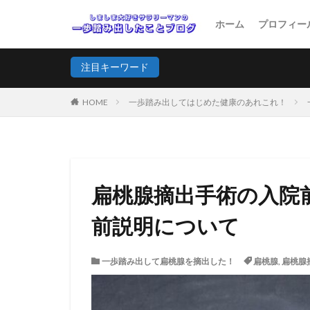
ホーム
プロフィー
注目キーワード
HOME
一歩踏み出してはじめた健康のあれこれ！
扁桃腺摘出手術の入院
前説明について
一歩踏み出して扁桃腺を摘出した！
扁桃腺
,
扁桃腺