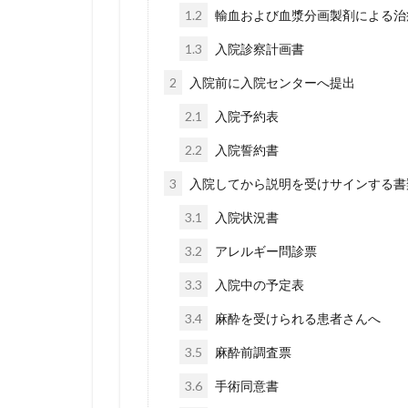
1.2
輸血および血漿分画製剤による治
1.3
入院診察計画書
2
入院前に入院センターへ提出
2.1
入院予約表
2.2
入院誓約書
3
入院してから説明を受けサインする書
3.1
入院状況書
3.2
アレルギー問診票
3.3
入院中の予定表
3.4
麻酔を受けられる患者さんへ
3.5
麻酔前調査票
3.6
手術同意書