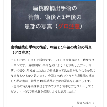
扁桃腺摘出手術の術前、術後と1年後の患部の写真
（グロ注意）
こんちには。しましま眼鏡です。 しましま大好きの４０代サラリ
ーマンです。 扁桃腺摘出手術を受けよう！と決断した方へ、術
前、術後や1年経過したあとの扁桃腺って見た目がどうなるか気に
なる方もいるかと思います。今回は40代でとうとう扁桃腺を摘出
した私の術前、術後と1年経過後の患部の写真を記事にします。
（患部の写真を画像載せますのでグロが苦手な方はスルーしてく
ださい） 40代で扁桃腺を摘出しようと決意した […]
続きを読む