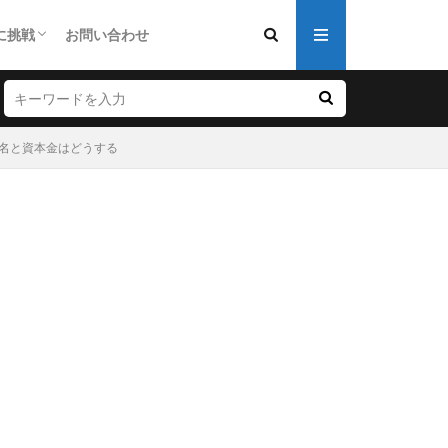
に挑戦
お問い合わせ
資にチャレンジ
ルカリで古物取引にチャレンジ
人事業主開業にチャレンジ
同会社の起業にチャレンジ
名と資本金はどうする