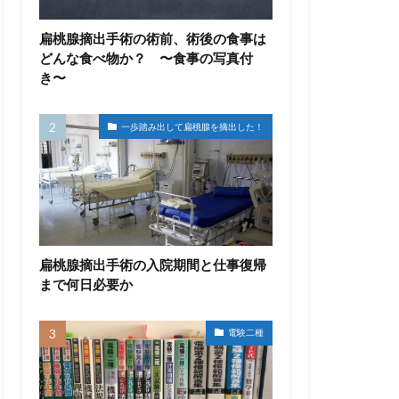
扁桃腺摘出手術の術前、術後の食事は
どんな食べ物か？ 〜食事の写真付
き〜
一歩踏み出して扁桃腺を摘出した！
扁桃腺摘出手術の入院期間と仕事復帰
まで何日必要か
電験二種