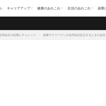
ル
キャリアアップ
健康のあれこれ
生活のあれこれ
副業
社会人学生になった！
資格取得にチャレンジした！
扁桃腺を摘出した！
一歩踏み出してダイエットした！
PTA役員になった！
単身赴任になった！
投
メ
個
合
合同会社の起業にチャレンジ
副業サラリーマンが合同会社設立するときの会社