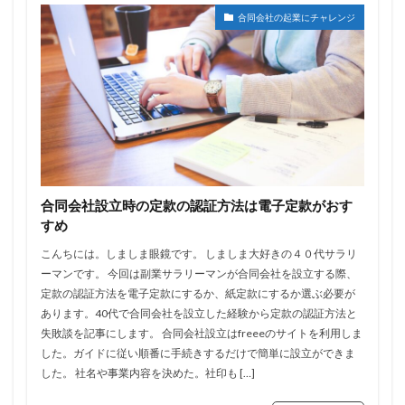
合同会社の起業にチャレンジ
合同会社設立時の定款の認証方法は電子定款がおす
すめ
こんちには。しましま眼鏡です。 しましま大好きの４０代サラリ
ーマンです。 今回は副業サラリーマンが合同会社を設立する際、
定款の認証方法を電子定款にするか、紙定款にするか選ぶ必要が
あります。40代で合同会社を設立した経験から定款の認証方法と
失敗談を記事にします。 合同会社設立はfreeeのサイトを利用しま
した。ガイドに従い順番に手続きするだけで簡単に設立ができま
した。 社名や事業内容を決めた。社印も […]