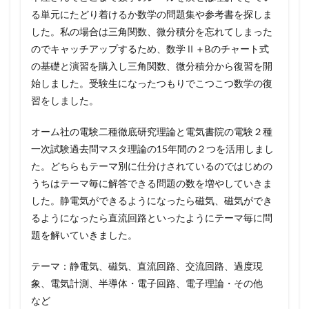
る単元にたどり着けるか数学の問題集や参考書を探しま
した。私の場合は三角関数、微分積分を忘れてしまった
のでキャッチアップするため、数学Ⅱ＋Bのチャート式
の基礎と演習を購入し三角関数、微分積分から復習を開
始しました。受験生になったつもりでこつこつ数学の復
習をしました。
オーム社の電験二種徹底研究理論と電気書院の電験２種
一次試験過去問マスタ理論の15年間の２つを活用しまし
た。どちらもテーマ別に仕分けされているのではじめの
うちはテーマ毎に解答できる問題の数を増やしていきま
した。静電気ができるようになったら磁気、磁気ができ
るようになったら直流回路といったようにテーマ毎に問
題を解いていきました。
テーマ：静電気、磁気、直流回路、交流回路、過度現
象、電気計測、半導体・電子回路、電子理論・その他
など