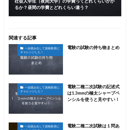
社会人学生（夜間大学）の学費ってどれくらいかか
るか？昼間の学費とどれくらい違う？
関連する記事
電験の試験の持ち物まとめ
一歩踏み出して資格取得に
チャレンジした！
電験二種二次試験の記述式
一歩踏み出して資格取得に
チャレンジした！
は1.3mmの極太シャープペ
ンシルを使うと見やすい！
電験二種二次試験は１問あ
一歩踏み出して資格取得に