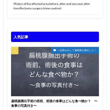
Photos of the affected area before, after and one year after
tonsillectomy surgery (view caution)
人気記事
一歩踏み出して扁桃腺を摘出した！
扁桃腺摘出手術の術前、術後の食事はどんな食べ物か？ 〜
食事の写真付き〜