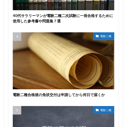
40代サラリーマンが電験二種二次試験に一発合格するために
使用した参考書や問題集７選
電験二種
電験二種合格後の免状交付は申請してから何日で届くか
電験二種