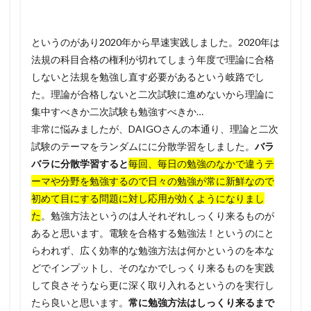
というのがあり2020年から早速実践しました。2020年は
法規の科目合格の権利が切れてしまう年度で理論に合格
しないと法規を勉強し直す必要があるという岐路でし
た。理論が合格しないと二次試験に進めないから理論に
集中すべきか二次試験も勉強すべきか…
非常に悩みましたが、DAIGOさんの本通り、理論と二次
試験のテーマをランダムにに分散学習をしました。
バラ
バラに分散学習すると
毎回、毎日の勉強のなかで違うテ
ーマや分野を勉強するので日々の勉強が常に新鮮なので
初めて目にする問題に対し応用が効くようになりまし
た
。勉強方法というのは人それぞれしっくり来るものが
あると思います。電験を合格する勉強法！というのにと
らわれず、広く効率的な勉強方法は何かというのを本な
どでインプットし、そのなかでしっくり来るものを実践
して良さそうなら更に深く取り入れるというのを実行し
たら良いと思います。
常に勉強方法はしっくり来るまで